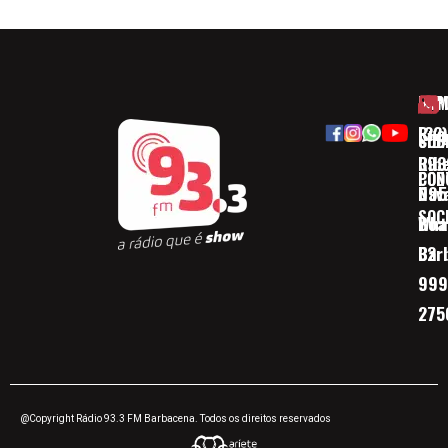
HOM
ESP
Rua
(32)
SOB
CID
Ribe
393
CON
POD
Nav
095
SOC
Boa 
Wha
Bar
32
999
275
@Copyright Rádio 93.3 FM Barbacena. Todos os direitos reservados