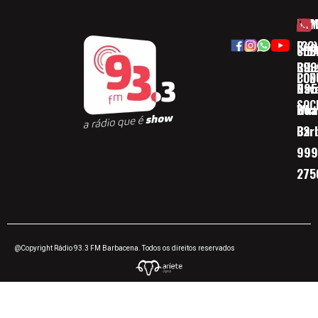
HOM
ESP
Rua
(32)
SOB
CID
Ribe
393
CON
POD
Nav
095
SOC
Boa 
Wha
Bar
32
999
275
@Copyright Rádio 93.3 FM Barbacena. Todos os direitos reservados