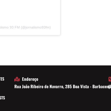
alismo 93 FM (@jornalismo93fm)
TES
Endereço
Rua João Ribeiro de Navarro, 285 Boa Vista - Barbacen
(
E
STS