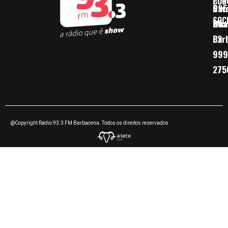
CON
POD
Nav
095
SOC
Boa 
Wha
Bar
32
999
275
@Copyright Rádio 93.3 FM Barbacena. Todos os direitos reservados