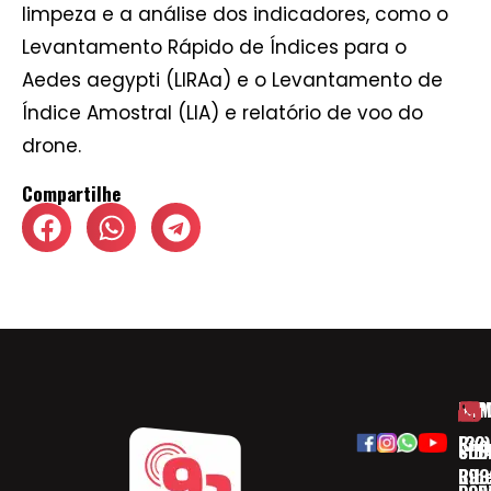
limpeza e a análise dos indicadores, como o
Levantamento Rápido de Índices para o
Aedes aegypti (LIRAa) e o Levantamento de
Índice Amostral (LIA) e relatório de voo do
drone.
Compartilhe
HOM
ESP
Rua
(32)
SOB
CID
Ribe
393