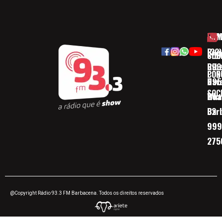
HOM
ESP
Rua
(32)
SOB
CID
Ribe
393
CON
POD
Nav
095
SOC
Boa 
Wha
Bar
32
999
275
@Copyright Rádio 93.3 FM Barbacena. Todos os direitos reservados