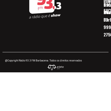
CON
POD
Nav
095
SOC
Boa 
Wha
Bar
32
999
275
@Copyright Rádio 93.3 FM Barbacena. Todos os direitos reservados