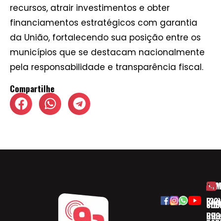
recursos, atrair investimentos e obter
financiamentos estratégicos com garantia
da União, fortalecendo sua posição entre os
municípios que se destacam nacionalmente
pela responsabilidade e transparência fiscal.
Compartilhe
HOM
ESP
Rua
(32)
SOB
CID
Ribe
393