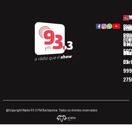
HOM
ESP
Rua
(32)
SOB
CID
Ribe
393
CON
POD
Nav
095
SOC
Boa 
Wha
Bar
32
999
275
@Copyright Rádio 93.3 FM Barbacena. Todos os direitos reservados