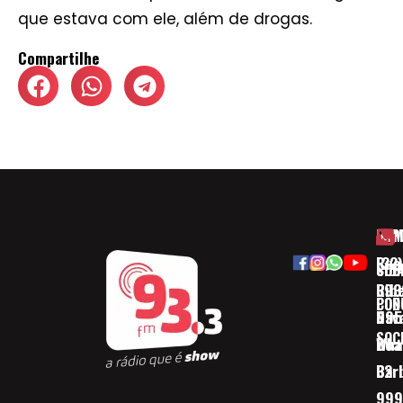
que estava com ele, além de drogas.
Compartilhe
HOM
ESP
Rua
(32)
SOB
CID
Ribe
393
CON
POD
Nav
095
SOC
Boa 
Wha
Bar
32
999