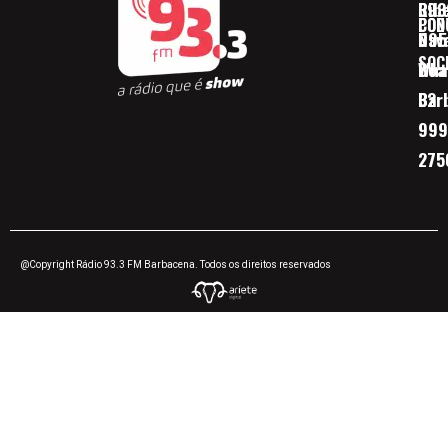
Ribe
393
CON
POD
Nav
095
SOC
Boa 
Wha
Bar
32
999
275
@Copyright Rádio 93.3 FM Barbacena. Todos os direitos reservados