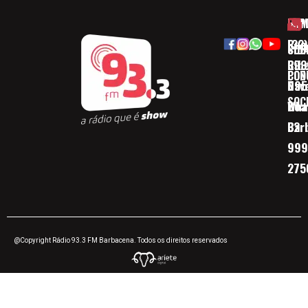
HOM
ESP
Rua
(32)
SOB
CID
Ribe
393
CON
POD
Nav
095
SOC
Boa 
Wha
Bar
32
999
275
@Copyright Rádio 93.3 FM Barbacena. Todos os direitos reservados