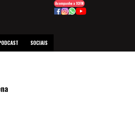
Acompanhe a 93FM
PODCAST
SOCIAIS
ena