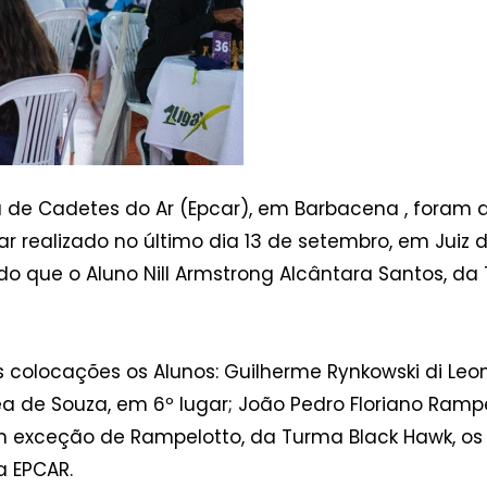
ia de Cadetes do Ar (Epcar), em Barbacena , foram 
 realizado no último dia 13 de setembro, em Juiz 
o que o Aluno Nill Armstrong Alcântara Santos, da 
colocações os Alunos: Guilherme Rynkowski di Leoni
a de Souza, em 6º lugar; João Pedro Floriano Rampel
om exceção de Rampelotto, da Turma Black Hawk, o
a EPCAR.