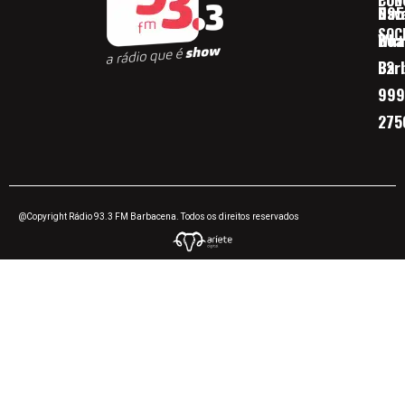
CON
POD
Nav
095
SOC
Boa 
Wha
Bar
32
999
275
@Copyright Rádio 93.3 FM Barbacena. Todos os direitos reservados