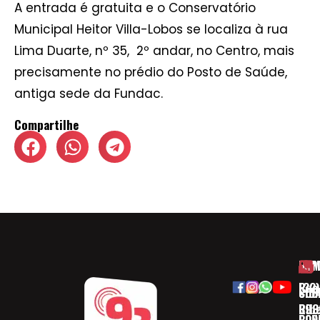
A entrada é gratuita e o Conservatório
Municipal Heitor Villa-Lobos se localiza à rua
Lima Duarte, nº 35, 2º andar, no Centro, mais
precisamente no prédio do Posto de Saúde,
antiga sede da Fundac.
Compartilhe
HOM
ESP
Rua
(32)
SOB
CID
Ribe
393