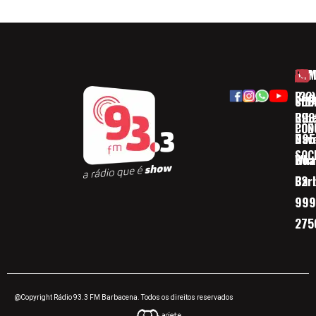
HOM
ESP
Rua
(32)
SOB
CID
Ribe
393
CON
POD
Nav
095
SOC
Boa 
Wha
Bar
32
999
275
@Copyright Rádio 93.3 FM Barbacena. Todos os direitos reservados