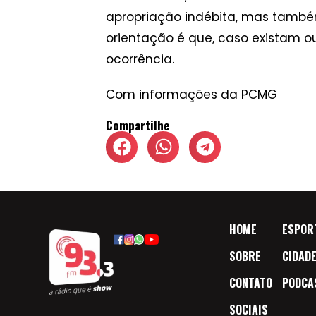
apropriação indébita, mas também 
orientação é que, caso existam ou
ocorrência.
Com informações da PCMG
Compartilhe
HOME
ESPOR
SOBRE
CIDAD
CONTATO
PODCA
SOCIAIS