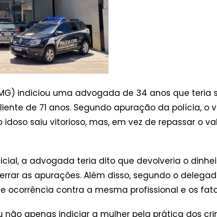
(PCMG) indiciou uma advogada de 34 anos que teria
iente de 71 anos. Segundo apuração da polícia, o va
 idoso saiu vitorioso, mas, em vez de repassar o va
cial, a advogada teria dito que devolveria o dinhei
rrar as apurações. Além disso, segundo o delegad
 de ocorrência contra a mesma profissional e os fa
iu não apenas indiciar a mulher pela prática dos cri