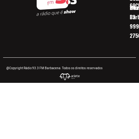
SOC
Boa 
Wha
Bar
32
999
275
@Copyright Rádio 93.3 FM Barbacena. Todos os direitos reservados