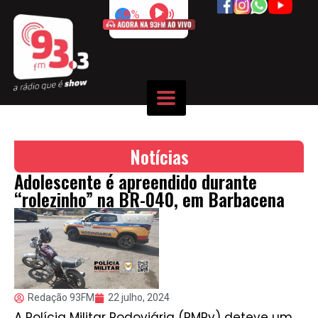
50%
Notícias
Adolescente é apreendido durante
“rolezinho” na BR-040, em Barbacena
Redação 93FM
22 julho, 2024
A Polícia Militar Rodoviária (PMRv) deteve um