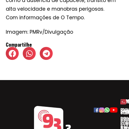
como a ausência de capacete, trânsito em
alta velocidade e manobras perigosas.
Com informações de O Tempo.
Imagem: PMRv/Divulgação
Compartilhe
HOM
ESP
Rua
(32)
SOB
CID
Ribe
393
CON
POD
Nav
095