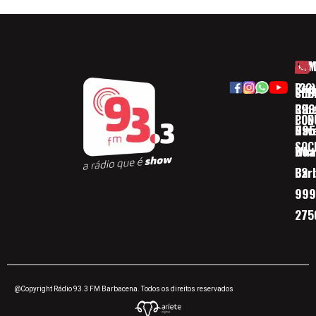
HOM
ESP
Rua
(32)
SOB
CID
Ribe
393
CON
POD
Nav
095
SOC
Boa 
Wha
Bar
32
999
275
@Copyright Rádio 93.3 FM Barbacena. Todos os direitos reservados