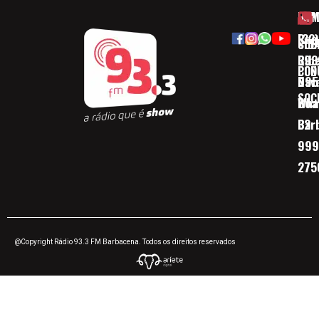
HOM
ESP
Rua
(32)
SOB
CID
Ribe
393
CON
POD
Nav
095
SOC
Boa 
Wha
Bar
32
999
275
@Copyright Rádio 93.3 FM Barbacena. Todos os direitos reservados