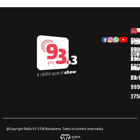
HOM
ESP
Rua
(32)
SOB
CID
Ribe
393
CON
POD
Nav
095
SOC
Boa 
Wha
Bar
32
999
275
@Copyright Rádio 93.3 FM Barbacena. Todos os direitos reservados