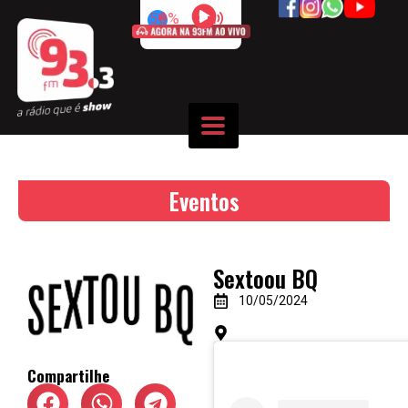
50%
Eventos
Sextoou BQ
10/05/2024
Compartilhe