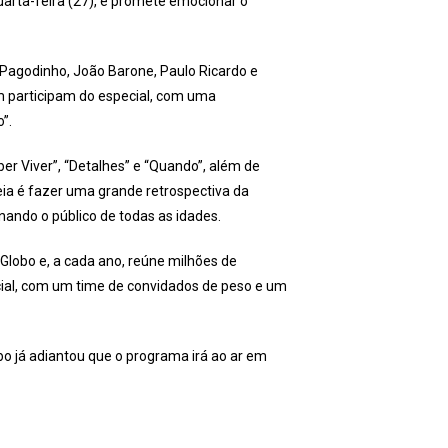
arta-feira (27), e promete emocionar o
a Pagodinho, João Barone, Paulo Ricardo e
bém participam do especial, com uma
”.
ber Viver”, “Detalhes” e “Quando”, além de
eia é fazer uma grande retrospectiva da
ando o público de todas as idades.
Globo e, a cada ano, reúne milhões de
cial, com um time de convidados de peso e um
bo já adiantou que o programa irá ao ar em