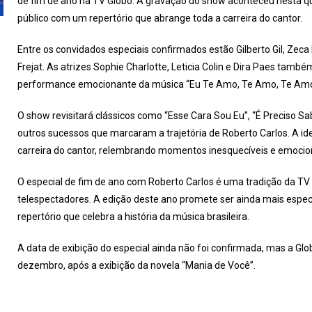
de fim de ano na TV Globo. A gravação do show aconteceu nesta qu
público com um repertório que abrange toda a carreira do cantor.
Entre os convidados especiais confirmados estão Gilberto Gil, Zec
Frejat. As atrizes Sophie Charlotte, Leticia Colin e Dira Paes tam
performance emocionante da música “Eu Te Amo, Te Amo, Te Amo
O show revisitará clássicos como “Esse Cara Sou Eu”, “É Preciso Sa
outros sucessos que marcaram a trajetória de Roberto Carlos. A id
carreira do cantor, relembrando momentos inesquecíveis e emocion
O especial de fim de ano com Roberto Carlos é uma tradição da TV 
telespectadores. A edição deste ano promete ser ainda mais espe
repertório que celebra a história da música brasileira.
A data de exibição do especial ainda não foi confirmada, mas a Glo
dezembro, após a exibição da novela “Mania de Você”.