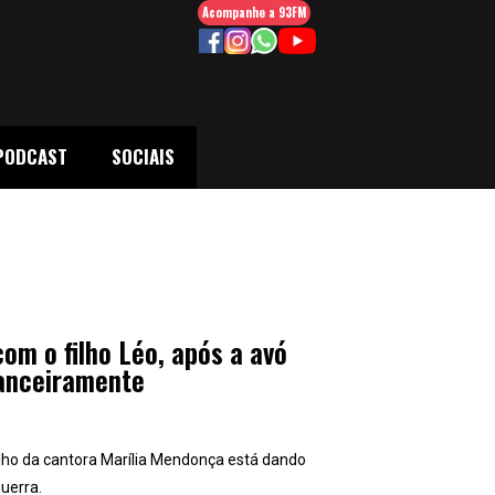
Acompanhe a 93FM
PODCAST
SOCIAIS
om o filho Léo, após a avó
nanceiramente
ilho da cantora Marília Mendonça está dando
guerra.