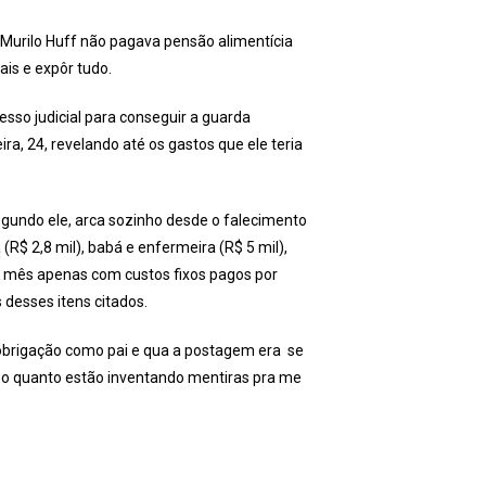
 Murilo Huff não pagava pensão alimentícia
ais e expôr tudo.
sso judicial para conseguir a guarda
ra, 24, revelando até os gastos que ele teria
segundo ele, arca sozinho desde o falecimento
a (R$ 2,8 mil), babá e enfermeira (R$ 5 mil),
or mês apenas com custos fixos pagos por
desses itens citados.
 obrigação como pai e qua a postagem era se
 o quanto estão inventando mentiras pra me