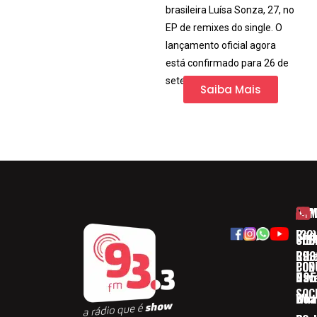
brasileira Luísa Sonza, 27, no
EP de remixes do single. O
lançamento oficial agora
está confirmado para 26 de
setembro
Saiba Mais
HOM
ESP
Rua
(32)
SOB
CID
Ribe
393
CON
POD
Nav
095
SOC
Boa 
Wha