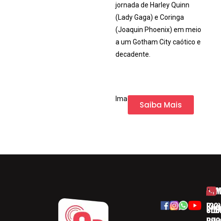
jornada de Harley Quinn
(Lady Gaga) e Coringa
(Joaquin Phoenix) em meio
a um Gotham City caótico e
decadente.
Imagem da Internet
Saiba Mais
HOM
ESP
Rua
(32)
SOB
CID
Ribe
393