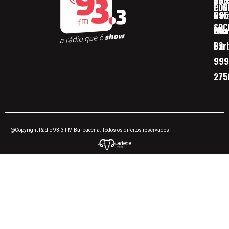
CON
POD
Nav
095
SOC
Boa 
Wha
Bar
32
999
275
@Copyright Rádio 93.3 FM Barbacena. Todos os direitos reservados