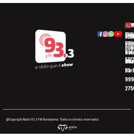
HOM
ESP
Rua
(32)
SOB
CID
Ribe
393
CON
POD
Nav
095
SOC
Boa 
Wha
Bar
32
999
275
@Copyright Rádio 93.3 FM Barbacena. Todos os direitos reservados