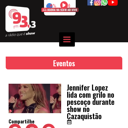
50%
Eventos
Jennifer Lopez
lida com grilo no
pescoço durante
show no
Cazaquistão
Compartilhe