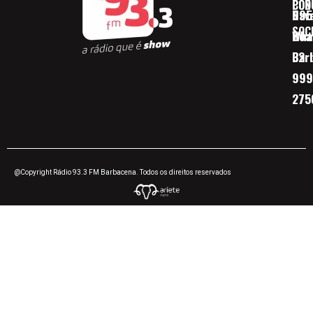
CON
POD
Nav
095
SOC
Boa 
Wha
Bar
32
999
275
@Copyright Rádio 93.3 FM Barbacena. Todos os direitos reservados