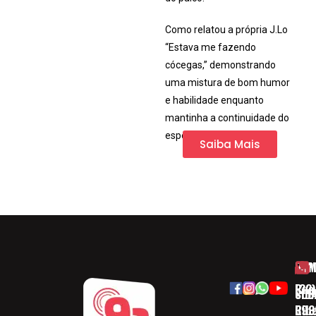
Como relatou a própria J.Lo
“Estava me fazendo
cócegas,” demonstrando
uma mistura de bom humor
e habilidade enquanto
mantinha a continuidade do
espetáculo.
Saiba Mais
HOM
ESP
Rua
(32)
SOB
CID
Ribe
393