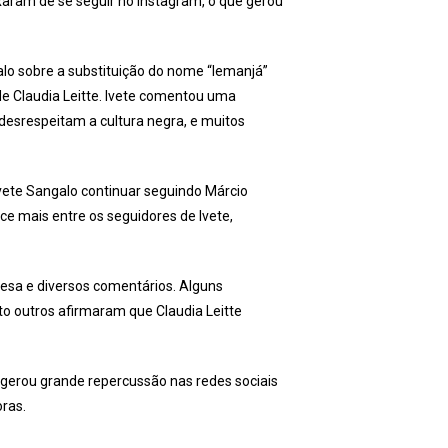
xaram de se seguir no Instagram, o que gerou
lo sobre a substituição do nome “Iemanjá”
e Claudia Leitte. Ivete comentou uma
e desrespeitam a cultura negra, e muitos
vete Sangalo continuar seguindo Márcio
ce mais entre os seguidores de Ivete,
resa e diversos comentários. Alguns
o outros afirmaram que Claudia Leitte
 gerou grande repercussão nas redes sociais
oras.