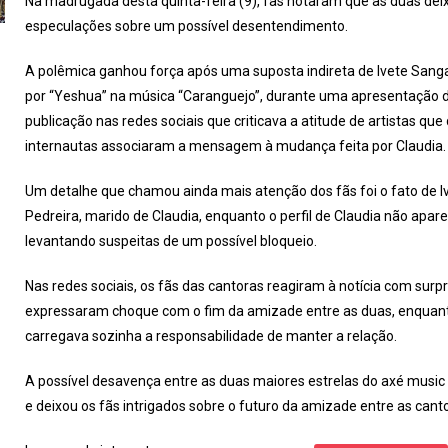
Na madrugada desta quinta-feira (9), fãs notaram que as duas dei
especulações sobre um possível desentendimento.
A polêmica ganhou força após uma suposta indireta de Ivete Sanga
por “Yeshua” na música “Caranguejo”, durante uma apresentação d
publicação nas redes sociais que criticava a atitude de artistas qu
internautas associaram a mensagem à mudança feita por Claudia.
Um detalhe que chamou ainda mais atenção dos fãs foi o fato de I
Pedreira, marido de Claudia, enquanto o perfil de Claudia não apare
levantando suspeitas de um possível bloqueio.
Nas redes sociais, os fãs das cantoras reagiram à notícia com surp
expressaram choque com o fim da amizade entre as duas, enquant
carregava sozinha a responsabilidade de manter a relação.
A possível desavença entre as duas maiores estrelas do axé music
e deixou os fãs intrigados sobre o futuro da amizade entre as cant