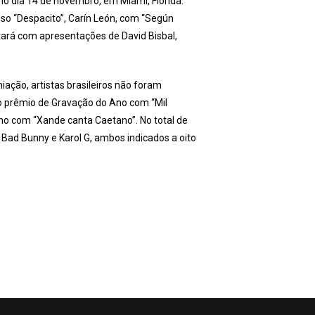
o dia 14 de novembro, em Miami, Flórida.
esso “Despacito”, Carín León, com “Según
ntará com apresentações de David Bisbal,
ação, artistas brasileiros não foram
ao prêmio de Gravação do Ano com “Mil
no com “Xande canta Caetano”. No total de
 Bad Bunny e Karol G, ambos indicados a oito