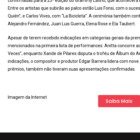
confirmadas para a 25ª edição do Grammy Latino, que acontecerá n
Entre os artistas que subirão ao palco estão Luis Fonsi, com o suc
Quién”, e Carlos Vives, com “La Bicicleta”. A cerimônia também co
Alejandro Fernández, Juan Luis Guerra, Elena Rose e Ela Taubert.
Apesar de terem recebido indicações em categorias gerais da premi
mencionados na primeira lista de performances. Anitta concorre 
Veces”, enquanto Xande de Pilares disputa o troféu de Álbum do A
indicações, o compositor e produtor Edgar Barrera lidera com nove.
prêmios, também não tiveram suas apresentações confirmadas.
Imagem da Internet
Saiba Mais