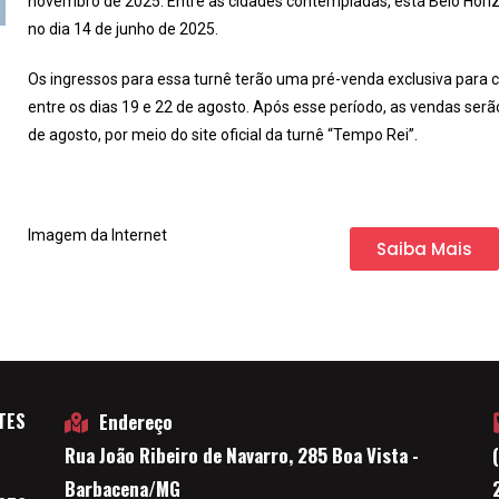
novembro de 2025. Entre as cidades contempladas, está Belo Hori
no dia 14 de junho de 2025.
Os ingressos para essa turnê terão uma pré-venda exclusiva para cl
entre os dias 19 e 22 de agosto. Após esse período, as vendas serão 
de agosto, por meio do site oficial da turnê “Tempo Rei”.
Imagem da Internet
Saiba Mais
TES
Endereço
Rua João Ribeiro de Navarro, 285 Boa Vista -
E
Barbacena/MG