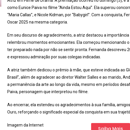
Atriz em Filme de Drama. A premiação ocorreu no domingo (5), e a 
como Eunice Paiva no filme “Ainda Estou Aqui”. Ela superou concor
“Maria Callas”, e Nicole Kidman, por “Babygirl”. Com a conquista, 
Oscar 2025 na mesma categoria.
Em seu discurso de agradecimento, a atriz destacou a importância do
relembrou momentos emocionantes. Ela começou mencionando o im
ter preparado nada por não se sentir pronta. Fernanda descreveu 2
e expressou admiração por suas colegas indicadas.
A atriz também dedicou o prêmio à mãe, que esteve indicada ao Gl
Brasil”, além de agradecer ao diretor Walter Salles e ao marido, An
a permanência da arte ao longo da vida, mesmo em períodos desaf
Paiva, personagem que interpretou no filme.
Ao encerrar, ela estendeu os agradecimentos à sua família, amigos
Ouro, reforçando o significado especial da conquista em sua trajetó
Imagem da Internet
Saiba Mais