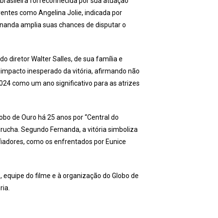
brasileira foi reconhecida por sua atuação
rentes como Angelina Jolie, indicada por
Fernanda amplia suas chances de disputar o
 diretor Walter Salles, de sua família e
pacto inesperado da vitória, afirmando não
024 como um ano significativo para as atrizes
obo de Ouro há 25 anos por “Central do
drucha. Segundo Fernanda, a vitória simboliza
iadores, como os enfrentados por Eunice
, equipe do filme e à organização do Globo de
ria.