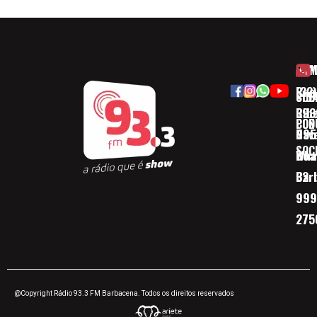
HOM
ESP
Rua
(32)
SOB
CID
Ribe
393
CON
POD
Nav
095
SOC
Boa 
Wha
Bar
32
999
275
@Copyright Rádio 93.3 FM Barbacena. Todos os direitos reservados