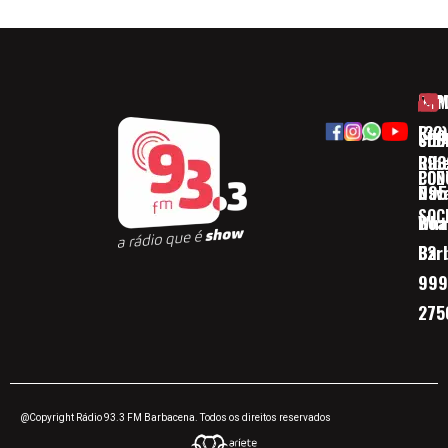
HOM
ESP
Rua
(32)
SOB
CID
Ribe
393
CON
POD
Nav
095
SOC
Boa 
Wha
Bar
32
999
275
@Copyright Rádio 93.3 FM Barbacena. Todos os direitos reservados