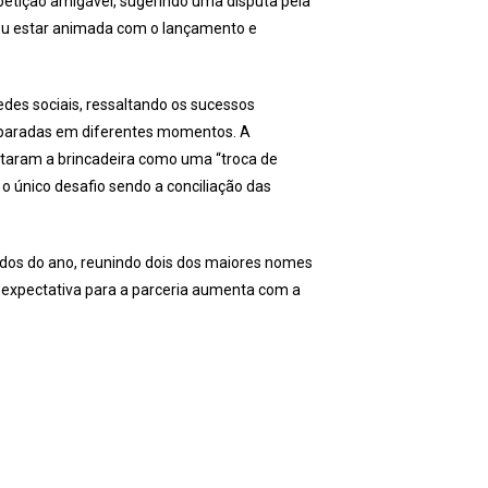
etição amigável, sugerindo uma disputa pela
mou estar animada com o lançamento e
des sociais, ressaltando os sucessos
s paradas em diferentes momentos. A
retaram a brincadeira como uma “troca de
 o único desafio sendo a conciliação das
dos do ano, reunindo dois dos maiores nomes
A expectativa para a parceria aumenta com a