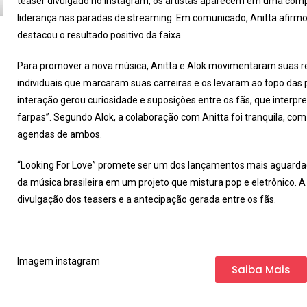
teaser divulgado no Instagram, os artistas aparecem em uma comp
liderança nas paradas de streaming. Em comunicado, Anitta afir
destacou o resultado positivo da faixa.
Para promover a nova música, Anitta e Alok movimentaram suas re
individuais que marcaram suas carreiras e os levaram ao topo da
interação gerou curiosidade e suposições entre os fãs, que interp
farpas”. Segundo Alok, a colaboração com Anitta foi tranquila, com
agendas de ambos.
“Looking For Love” promete ser um dos lançamentos mais aguarda
da música brasileira em um projeto que mistura pop e eletrônico. 
divulgação dos teasers e a antecipação gerada entre os fãs.
Imagem instagram
Saiba Mais