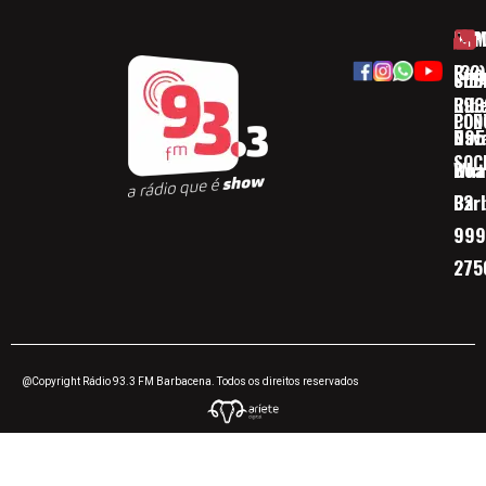
HOM
ESP
Rua
(32)
SOB
CID
Ribe
393
CON
POD
Nav
095
SOC
Boa 
Wha
Bar
32
999
275
@Copyright Rádio 93.3 FM Barbacena. Todos os direitos reservados