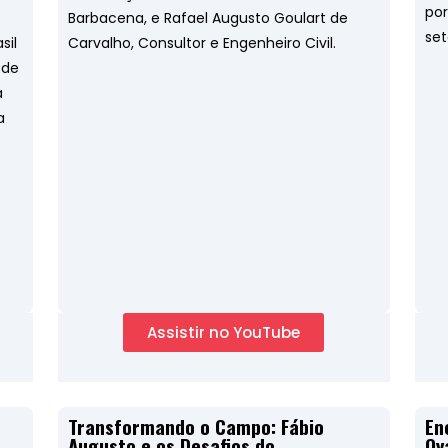
por
Barbacena, e Rafael Augusto Goulart de
set
sil
Carvalho, Consultor e Engenheiro Civil.
 de
a
a
Assistir no YouTube
Transformando o Campo: Fábio
En
Augusto e os Desafios do
Oy