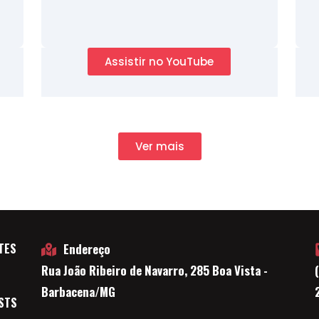
Assistir no YouTube
Ver mais
TES
Endereço
Rua João Ribeiro de Navarro, 285 Boa Vista -
E
Barbacena/MG
STS