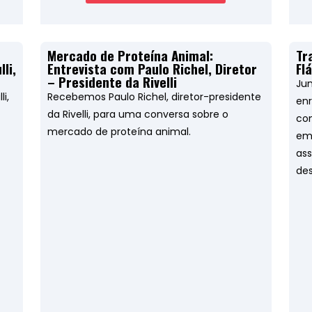
Mercado de Proteína Animal:
Tr
li,
Entrevista com Paulo Richel, Diretor
Fl
– Presidente da Rivelli
Jun
i,
Recebemos Paulo Richel, diretor-presidente
enr
da Rivelli, para uma conversa sobre o
com
mercado de proteína animal.
em
ass
des