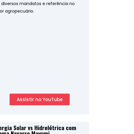
 diversos mandatos e referência no
or agropecuário.
Assistir no YouTube
ergia Solar vs Hidrelétrica com
ama Navarro Mayumi