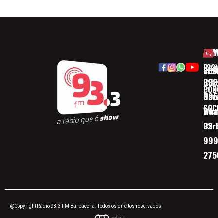
HOM
ESP
Rua
(32)
SOB
CID
Ribe
393
CON
POD
Nav
095
SOC
Boa 
Wha
Bar
32
999
275
@Copyright Rádio 93.3 FM Barbacena. Todos os direitos reservados